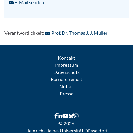
E-Mail senden
: Per E-Mail
Verantwortlichkeit:
Prof. Dr. Thomas J. J. Müller
Kontakt
Impressum
Datenschutz
Barrierefreiheit
Notfall
Presse
© 2026
Heinrich-Heine-Universität Düsseldorf