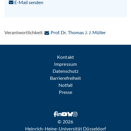
E-Mail senden
: Per E-Mail
Verantwortlichkeit:
Prof. Dr. Thomas J. J. Müller
Kontakt
Impressum
Datenschutz
Barrierefreiheit
Notfall
Presse
© 2026
Heinrich-Heine-Universität Düsseldorf