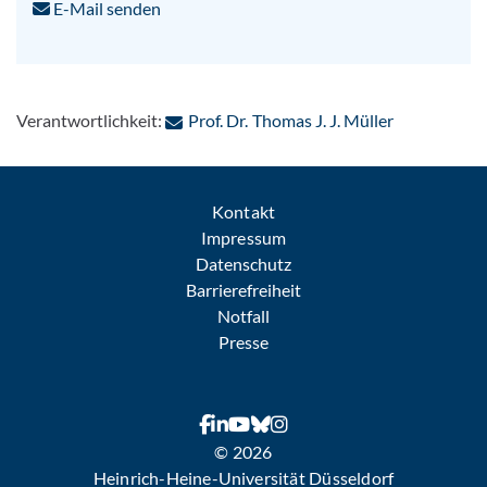
E-Mail senden
: Per E-Mail
Verantwortlichkeit:
Prof. Dr. Thomas J. J. Müller
Kontakt
Impressum
Datenschutz
Barrierefreiheit
Notfall
Presse
© 2026
Heinrich-Heine-Universität Düsseldorf