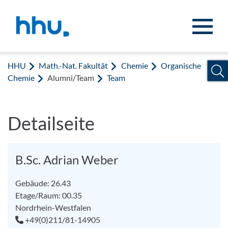
Zum Inhalt springen
Zur Suche springen
HHU
Math.-Nat. Fakultät
Chemie
Organische
Chemie
Alumni/Team
Team
Detailseite
B.Sc. Adrian Weber
Gebäude: 26.43
Etage/Raum: 00.35
Nordrhein-Westfalen
+49(0)211/81-14905