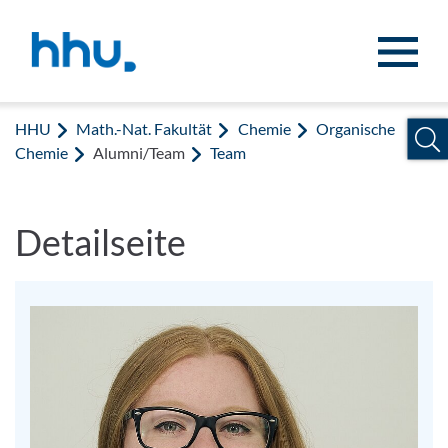
Zum Inhalt springen
Zur Suche springen
HHU
Math.-Nat. Fakultät
Chemie
Organische
Chemie
Alumni/Team
Team
Detailseite