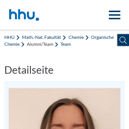
Zum Inhalt springen
Zur Suche springen
HHU
Math.-Nat. Fakultät
Chemie
Organische
Chemie
Alumni/Team
Team
Detailseite