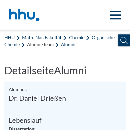
Zum Inhalt springen
Zur Suche springen
HHU
Math.-Nat. Fakultät
Chemie
Organische
Chemie
Alumni/Team
Alumni
DetailseiteAlumni
Alumnus
Dr. Daniel Drießen
Lebenslauf
Dissertation: