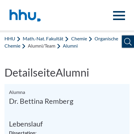
Zum Inhalt springen
Zur Suche springen
HHU
Math.-Nat. Fakultät
Chemie
Organische
Chemie
Alumni/Team
Alumni
DetailseiteAlumni
Alumna
Dr. Bettina Remberg
Lebenslauf
Dissertation: