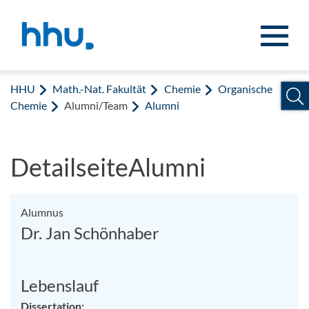
Zum Inhalt springen
Zur Suche springen
HHU
Math.-Nat. Fakultät
Chemie
Organische
Chemie
Alumni/Team
Alumni
DetailseiteAlumni
Alumnus
Dr. Jan Schönhaber
Lebenslauf
Dissertation: