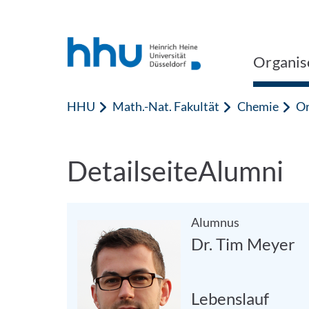
Zum Inhalt springen
Zur Suche springen
Organis
HHU
Math.-Nat. Fakultät
Chemie
Or
DetailseiteAlumni
Alumnus
Dr. Tim Meyer
Lebenslauf