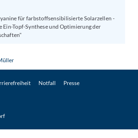
nine für farbstoffsensibilisierte Solarzellen -
te Ein-Topf-Synthese und Optimierung der
schaften"
: Per E-Mail kontaktieren
 Müller
rierefreiheit
Notfall
Presse
rf