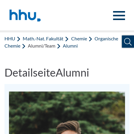
Zum Inhalt springen
Zur Suche springen
HHU
Math.-Nat. Fakultät
Chemie
Organische
Chemie
Alumni/Team
Alumni
DetailseiteAlumni